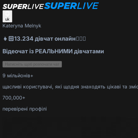
uk
Kateryna Melnyk
👧🏻13.234 дівчат онлайн👱🏻‍♀️
Відеочат із РЕАЛЬНИМИ дівчатами
Натисніть щоб розпочати чат
9 мільйонів+
щасливі користувачі, які щодня знаходять цікаві та змі
700,000+
перевірені профілі