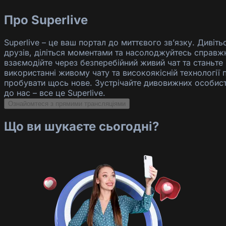
Про Superlive
Superlive – це ваш портал до миттєвого зв’язку. Дивіт
друзів, діліться моментами та насолоджуйтесь справжн
взаємодійте через безперебійний живий чат та станьте
використанні живому чату та високоякісній технології
пробувати щось нове. Зустрічайте дивовижних особист
до нас – все це Superlive.
Ознайомтеся з прямими трансляціями
Що ви шукаєте сьогодні?