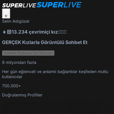
tr
Selin Adıgüzel
👧🏻13.234 çevrimiçi kız👱🏻‍♀️
GERÇEK Kızlarla Görüntülü Sohbet Et
Sohbete Başlamak İçin Dokunun
9 milyondan fazla
Her gün eğlenceli ve anlamlı bağlantılar keşfeden mutlu
kullanıcılar
700.000+
Doğrulanmış Profiller